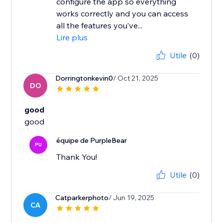
configure the app so everything
works correctly and you can access
all the features you’ve...
Lire plus
Utile
(0)
Dorringtonkevin0
/ Oct 21, 2025
DO
good
good
équipe de PurpleBear
PU
Thank You!
Utile
(0)
Catparkerphoto
/ Jun 19, 2025
CA