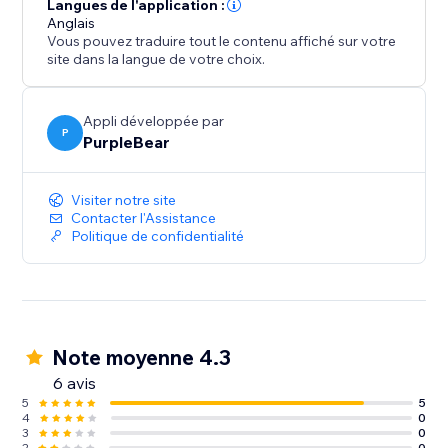
Langues de l'application :
Anglais
Engagez vos clients, renforcez la crédibilité de votre
Vous pouvez traduire tout le contenu affiché sur votre
marque et stimulez vos performances de vente avec
site dans la langue de votre choix.
cette application essentielle.
Installez dès maintenant pour mettre en avant des
avis impactants et élever le succès de votre boutique.
Appli développée par
P
PurpleBear
Visiter notre site
Contacter l'Assistance
Politique de confidentialité
Note moyenne 4.3
6 avis
5
5
4
0
3
0
2
0