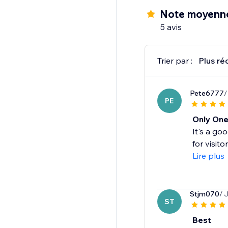
Note moyenne
5 avis
Trier par :
Plus ré
Pete6777
/
PE
Only One
It's a go
for visito
Lire plus
Stjm070
/ 
ST
Best