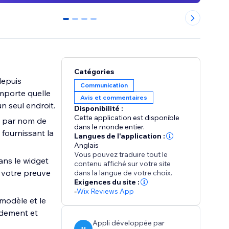
0
1
2
3
Catégories
depuis
Communication
importe quelle
Avis et commentaires
n seul endroit.
Disponibilité :
Cette application est disponible
t par nom de
dans le monde entier.
, fournissant la
Langues de l'application :
Anglais
Vous pouvez traduire tout le
ans le widget
contenu affiché sur votre site
t votre preuve
dans la langue de votre choix.
Exigences du site :
-
Wix Reviews App
modèle et le
idement et
Appli développée par
M