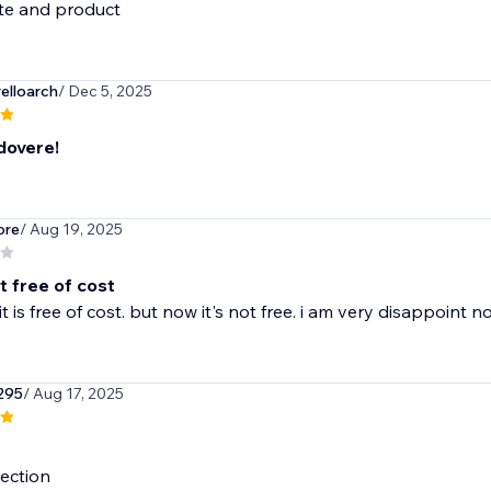
ite and product
elloarch
/ Dec 5, 2025
 dovere!
ore
/ Aug 19, 2025
t free of cost
t is free of cost. but now it's not free. i am very disappoint n
295
/ Aug 17, 2025