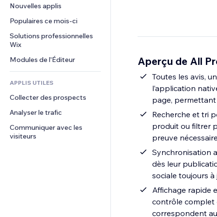
Conversion
Solutions d'entreposage
Nouvelles applis
PDF
Effets sur images
Chat
Dropshipping
Partage de fichiers
Populaires ce mois‑ci
Boutons et menus
Commentaires
Tarifs et abonnement
Actualités
Bannières et badges
Solutions professionnelles 
Téléphone
Financement participatif
Wix
Services de contenu
Calculateurs
Communauté
Alimentation et boissons
Aperçu de All P
Modules de l'Éditeur
Effets de texte
Rechercher
Avis et commentaires
Météo
Toutes les avis, 
CRM
APPLIS UTILES
l’application nati
Graphiques et tableaux
Collecter des prospects
page, permettant a
Analyser le trafic
Recherche et tri 
produit ou filtrer 
Communiquer avec les 
visiteurs
preuve nécessaire 
Synchronisation a
dès leur publicati
sociale toujours à 
Affichage rapide 
contrôle complet d
correspondent au 