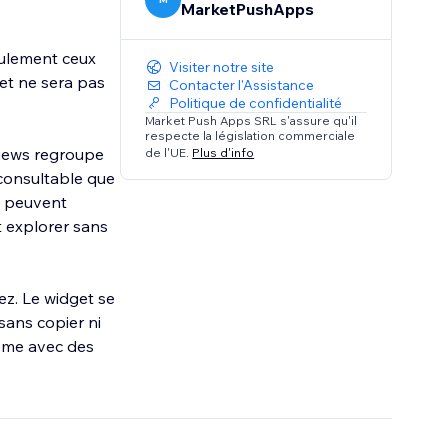
MarketPushApps
eulement ceux
Visiter notre site
get ne sera pas
Contacter l'Assistance
Politique de confidentialité
Market Push Apps SRL s'assure qu'il
respecte la législation commerciale
views regroupe
de l'UE.
Plus d'info
consultable que
ts peuvent
et explorer sans
ez. Le widget se
sans copier ni
ême avec des