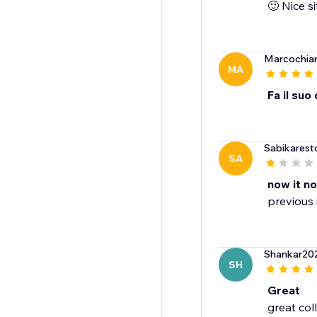
🙂 Nice s
Marcochiar
MA
Fa il suo
Sabikarest
SA
now it no
previous i
Shankar20
SH
Great