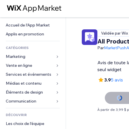
Accueil de l'App Market
Validée par Wix
Applis en promotion
All Produc
Par
MarketPush
CATÉGORIES
Marketing
Avis de toute 
Vente en ligne
Publicités
seul widget
Mobile
Services et événements
Applis pour les boutiques
3.9
5 avis
Données analytiques
Expédition et livraison
Médias et contenu
Hôtels
Réseaux sociaux
Boutons Vente
Événements
Éléments de design
Galerie
Référencement (SEO)
Cours en ligne
Restaurants
Musique
Cartes et navigation
Communication 
Engagement
Impression à la demande
Immobilier
Podcasts
Confidentialité
Formulaires
À partir de 3,99 $ 
Classement de sites
Comptabilité
DÉCOUVRIR
Réservations
Photographie
Horloge
Blog
E-mail
Coupons et fidélisation
Les choix de l'équipe
Vidéo
Modèles de pages
Sondages