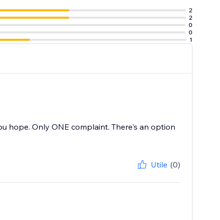
2
2
0
0
1
you hope. Only ONE complaint. There's an option
Utile
(0)