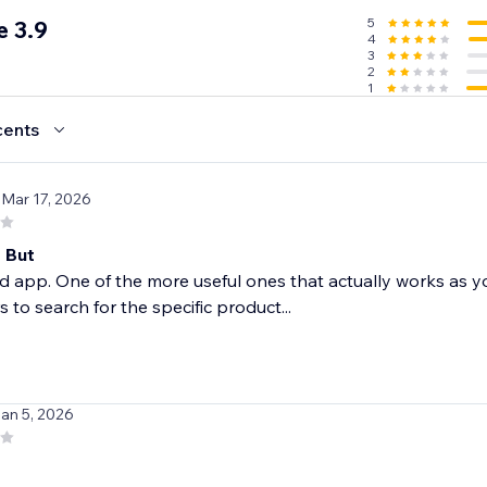
5
 3.9
4
3
2
1
cents
 Mar 17, 2026
 But
od app. One of the more useful ones that actually works as 
rs to search for the specific product...
Jan 5, 2026