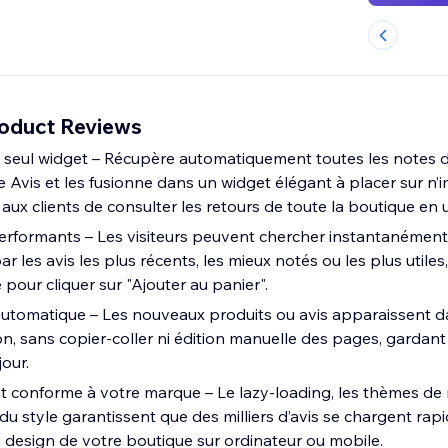
roduct Reviews
un seul widget – Récupère automatiquement toutes les notes 
ve Avis et les fusionne dans un widget élégant à placer sur n’
ux clients de consulter les retours de toute la boutique en u
performants – Les visiteurs peuvent chercher instantanémen
par les avis les plus récents, les mieux notés ou les plus utiles
pour cliquer sur "Ajouter au panier".
utomatique – Les nouveaux produits ou avis apparaissent d
on, sans copier-coller ni édition manuelle des pages, gardan
jour.
et conforme à votre marque – Le lazy-loading, les thèmes de 
u style garantissent que des milliers d’avis se chargent rap
design de votre boutique sur ordinateur ou mobile.