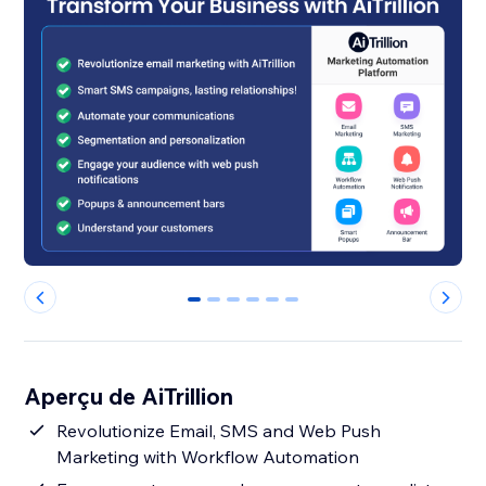
0
1
2
3
4
5
Aperçu de AiTrillion
Revolutionize Email, SMS and Web Push
Marketing with Workflow Automation