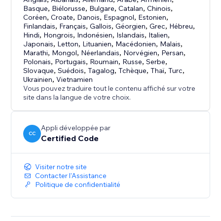
Basque
,
Biélorusse
,
Bulgare
,
Catalan
,
Chinois
,
Coréen
,
Croate
,
Danois
,
Espagnol
,
Estonien
,
Finlandais
,
Français
,
Gallois
,
Géorgien
,
Grec
,
Hébreu
,
Hindi
,
Hongrois
,
Indonésien
,
Islandais
,
Italien
,
Japonais
,
Letton
,
Lituanien
,
Macédonien
,
Malais
,
Marathi
,
Mongol
,
Néerlandais
,
Norvégien
,
Persan
,
Polonais
,
Portugais
,
Roumain
,
Russe
,
Serbe
,
Slovaque
,
Suédois
,
Tagalog
,
Tchèque
,
Thaï
,
Turc
,
Ukrainien
,
Vietnamien
Vous pouvez traduire tout le contenu affiché sur votre
site dans la langue de votre choix.
Appli développée par
CC
Certified Code
Visiter notre site
Contacter l'Assistance
Politique de confidentialité