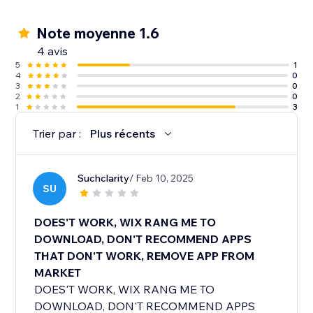
Note moyenne 1.6
4 avis
5
1
4
0
3
0
2
0
1
3
Trier par :
Plus récents
Suchclarity
/ Feb 10, 2025
SU
DOES'T WORK, WIX RANG ME TO
DOWNLOAD, DON'T RECOMMEND APPS
THAT DON'T WORK, REMOVE APP FROM
MARKET
DOES'T WORK, WIX RANG ME TO
DOWNLOAD, DON'T RECOMMEND APPS