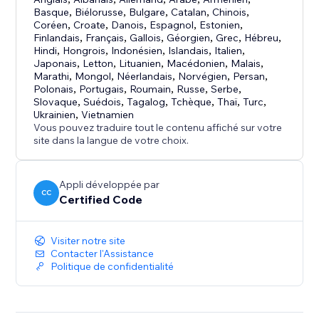
Basque
,
Biélorusse
,
Bulgare
,
Catalan
,
Chinois
,
Coréen
,
Croate
,
Danois
,
Espagnol
,
Estonien
,
Finlandais
,
Français
,
Gallois
,
Géorgien
,
Grec
,
Hébreu
,
Hindi
,
Hongrois
,
Indonésien
,
Islandais
,
Italien
,
Japonais
,
Letton
,
Lituanien
,
Macédonien
,
Malais
,
Marathi
,
Mongol
,
Néerlandais
,
Norvégien
,
Persan
,
Polonais
,
Portugais
,
Roumain
,
Russe
,
Serbe
,
Slovaque
,
Suédois
,
Tagalog
,
Tchèque
,
Thaï
,
Turc
,
Ukrainien
,
Vietnamien
Vous pouvez traduire tout le contenu affiché sur votre
site dans la langue de votre choix.
Appli développée par
CC
Certified Code
Visiter notre site
Contacter l'Assistance
Politique de confidentialité