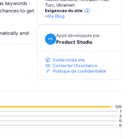
 as keywords -
Turc
,
Ukrainien
 chances to get
Exigences du site :
-
Wix Blog
atically and
Appli développée par
PS
Product Studio
Visiter notre site
Contacter l'Assistance
Politique de confidentialité
120
1
2
0
0