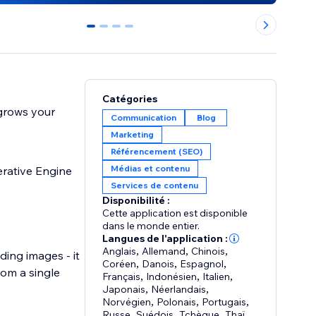
0
1
2
3
Catégories
 grows your
Communication
Blog
Marketing
Référencement (SEO)
Médias et contenu
rative Engine
Services de contenu
Disponibilité :
Cette application est disponible
dans le monde entier.
Langues de l'application :
Anglais
,
Allemand
,
Chinois
,
ing images - it
Coréen
,
Danois
,
Espagnol
,
rom a single
Français
,
Indonésien
,
Italien
,
Japonais
,
Néerlandais
,
Norvégien
,
Polonais
,
Portugais
,
Russe
,
Suédois
,
Tchèque
,
Thaï
,