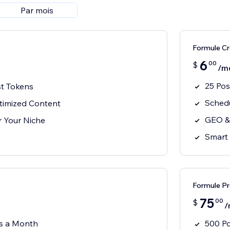
Par mois
Formule Cr
6
00
$
/m
25 Po
t Tokens
Schedu
imized Content
GEO &
or Your Niche
Smart 
Formule P
75
00
$
/
s a Month
500 P