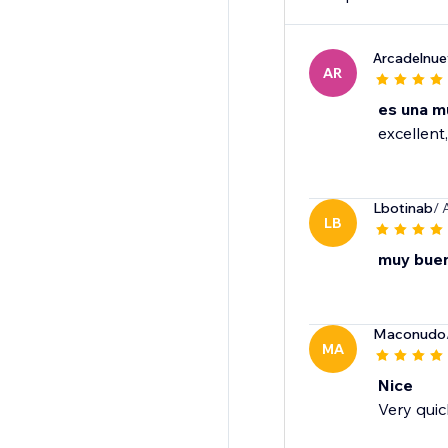
Arcadelnu
AR
es una m
excellent,
Lbotinab
/ 
LB
muy bue
Maconudo
MA
Nice
Very quic