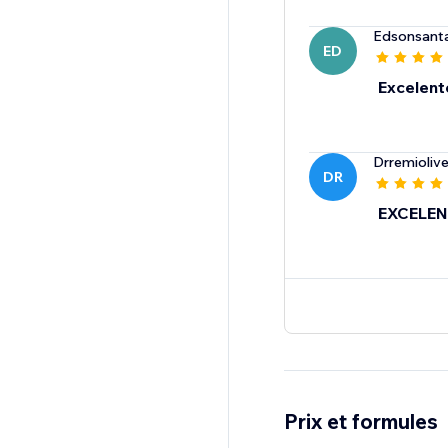
Edsonsant
ED
Excelent
Drremiolive
DR
EXCELEN
Prix et formules