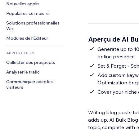
Conversion
Solutions d'entreposage
Nouvelles applis
PDF
Effets sur images
Chat
Dropshipping
Partage de fichiers
Populaires ce mois‑ci
Boutons et menus
Commentaires
Tarifs et abonnement
Actualités
Bannières et badges
Solutions professionnelles 
Téléphone
Financement participatif
Wix
Services de contenu
Calculateurs
Communauté
Alimentation et boissons
Aperçu de AI Bu
Modules de l'Éditeur
Effets de texte
Rechercher
Avis et commentaires
Météo
Generate up to 10
CRM
APPLIS UTILES
online presence
Graphiques et tableaux
Collecter des prospects
Set & Forget - Sc
Analyser le trafic
Add custom keywo
Communiquer avec les 
Optimization Engi
visiteurs
Cover your niche 
Writing blog posts ta
adds up. AI Bulk Blog 
topic, complete with r