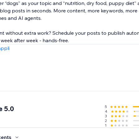
r “dogs” as your topic and “nutrition, dry food, puppy diet”
 blog posts in seconds. More content, more keywords, more
nes and AI agents.
nt without extra work? Schedule your posts to publish autom
 week after week - hands-free.
appli
5
e 5.0
4
3
2
1
cents