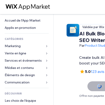
Accueil de l'App Market
Validée par Wix
Applis en promotion
AI Bulk Bl
CATÉGORIES
SEO Writer
Par
Product Stud
Marketing
Vente en ligne
Publicités
Create bulk AI
Mobile
Services et événements
Applis pour les boutiques
boost your SE
Données analytiques
Expédition et livraison
Médias et contenu
Hôtels
5.0
123 avis
Réseaux sociaux
Boutons Vente
Événements
Éléments de design
Galerie
Référencement (SEO)
Cours en ligne
Restaurants
Musique
Cartes et navigation
Communication 
Engagement
Impression à la demande
Immobilier
Podcasts
Confidentialité
Formulaires
Classement de sites
Comptabilité
DÉCOUVRIR
Réservations
Photographie
Horloge
Blog
Offre non payante
E-mail
Coupons et fidélisation
Les choix de l'équipe
Vidéo
Modèles de pages
Sondages