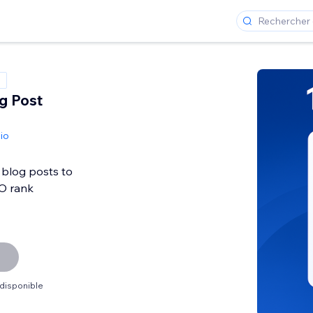
og Post
io
 blog posts to
O rank
 disponible