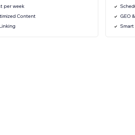
t per week
Schedu
imized Content
GEO &
Linking
Smart 