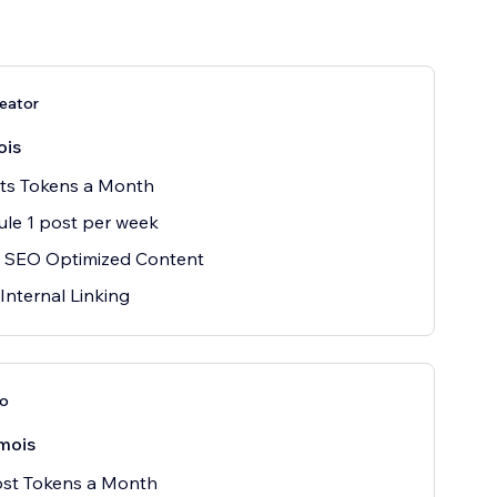
eator
ois
sts Tokens a Month
le 1 post per week
 SEO Optimized Content
Internal Linking
ro
mois
ost Tokens a Month