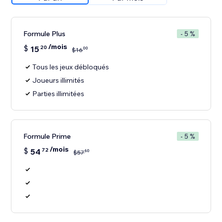
Formule Plus
- 5 %
/mois
$
15
20
00
$
16
Tous les jeux débloqués
Joueurs illimités
Parties illimitées
Formule Prime
- 5 %
/mois
$
54
72
60
$
57