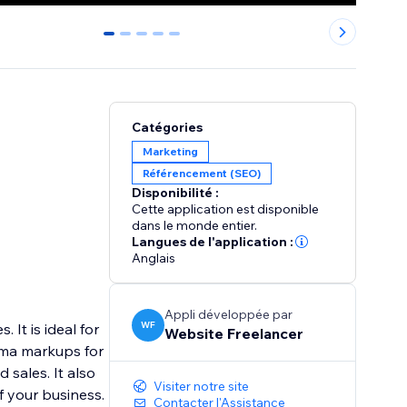
0
1
2
3
4
Catégories
Marketing
Référencement (SEO)
Disponibilité :
Cette application est disponible
dans le monde entier.
Langues de l'application :
Anglais
Appli développée par
WF
It is ideal for
Website Freelancer
ema markups for
sales. It also
Visiter notre site
f your business.
Contacter l'Assistance