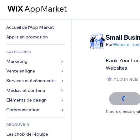
Accueil de l'App Market
Small Busi
Applis en promotion
Par
Website Free
CATÉGORIES
Rank Your Loc
Marketing
Websites
Vente en ligne
Publicités
Aucun avis
Mobile
Services et événements
Applis pour les boutiques
Données analytiques
Expédition et livraison
Médias et contenu
Hôtels
Réseaux sociaux
Boutons Vente
Événements
Éléments de design
Galerie
Référencement (SEO)
Cours en ligne
Restaurants
Musique
Cartes et navigation
Communication 
3 jours d'essai grat
Engagement
Impression à la demande
Immobilier
Podcasts
Confidentialité
Formulaires
Classement de sites
Comptabilité
DÉCOUVRIR
Réservations
Photographie
Horloge
Blog
E-mail
Coupons et fidélisation
Les choix de l'équipe
Vidéo
Modèles de pages
Sondages