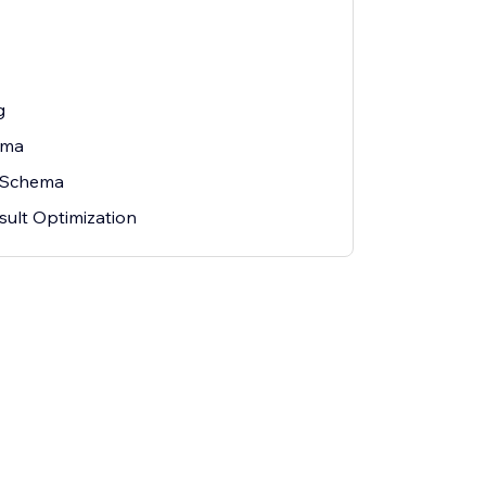
g
ema
s Schema
sult Optimization