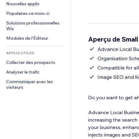
Conversion
Solutions d'entreposage
Nouvelles applis
PDF
Effets sur images
Chat
Dropshipping
Partage de fichiers
Populaires ce mois‑ci
Boutons et menus
Commentaires
Tarifs et abonnement
Actualités
Bannières et badges
Solutions professionnelles 
Téléphone
Financement participatif
Wix
Services de contenu
Calculateurs
Communauté
Alimentation et boissons
Aperçu de Small
Modules de l'Éditeur
Effets de texte
Rechercher
Avis et commentaires
Météo
Advance Local B
CRM
APPLIS UTILES
Graphiques et tableaux
Organisation Sc
Collecter des prospects
Compatible for all
Analyser le trafic
Image SEO and Ke
Communiquer avec les 
visiteurs
Do you want to get ah
Advance Local Business
increasing the search
your business, enhanc
injects images and SE