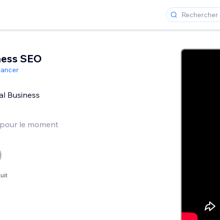
ness SEO
lancer
al Business
 pour le moment
uit