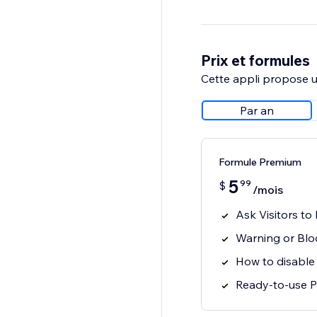
Prix et formules
Cette appli propose un
Par an
Formule Premium
5
99
$
/mois
Ask Visitors to
Warning or Blo
How to disable
Ready-to-use P