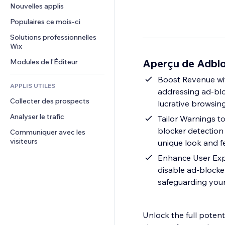
Conversion
Solutions d'entreposage
Nouvelles applis
PDF
Effets sur images
Chat
Dropshipping
Partage de fichiers
Populaires ce mois‑ci
Boutons et menus
Commentaires
Tarifs et abonnement
Actualités
Bannières et badges
Solutions professionnelles 
Téléphone
Financement participatif
Wix
Services de contenu
Calculateurs
Communauté
Alimentation et boissons
Aperçu de Adblo
Modules de l'Éditeur
Effets de texte
Rechercher
Avis et commentaires
Météo
Boost Revenue wi
CRM
APPLIS UTILES
addressing ad-blo
Graphiques et tableaux
Collecter des prospects
lucrative browsing
Analyser le trafic
Tailor Warnings t
blocker detection 
Communiquer avec les 
visiteurs
unique look and fe
Enhance User Expe
disable ad-blocke
safeguarding your 
Unlock the full potent