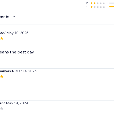
2
1
cents
aar
/ May 10, 2025
eans the best day
manyas3
/ Mar 14, 2025
en
/ May 14, 2024