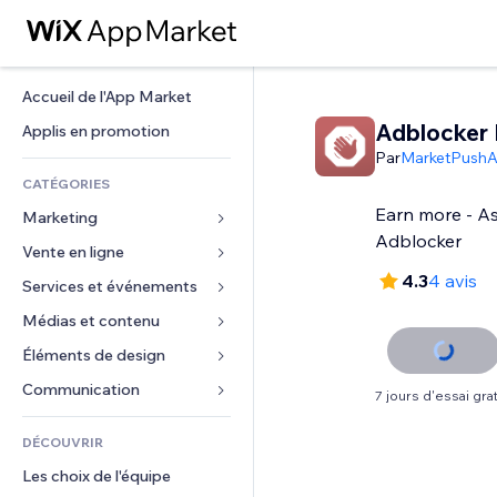
Accueil de l'App Market
Adblocker 
Applis en promotion
Par
MarketPush
CATÉGORIES
Earn more - As
Marketing
Adblocker
Vente en ligne
Publicités
4.3
4 avis
Mobile
Services et événements
Applis pour les boutiques
Données analytiques
Expédition et livraison
Médias et contenu
Hôtels
Réseaux sociaux
Boutons Vente
Événements
Éléments de design
Galerie
Référencement (SEO)
Cours en ligne
Restaurants
Musique
Cartes et navigation
Communication 
7 jours d'essai grat
Engagement
Impression à la demande
Immobilier
Podcasts
Confidentialité
Formulaires
Classement de sites
Comptabilité
DÉCOUVRIR
Réservations
Photographie
Horloge
Blog
E-mail
Coupons et fidélisation
Les choix de l'équipe
Vidéo
Modèles de pages
Sondages