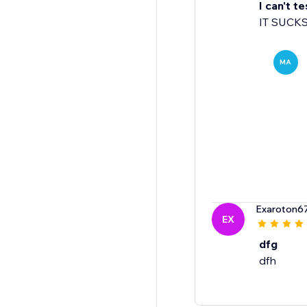
I can't te
IT SUCK
MA
Exaroton6
EX
dfg
dfh