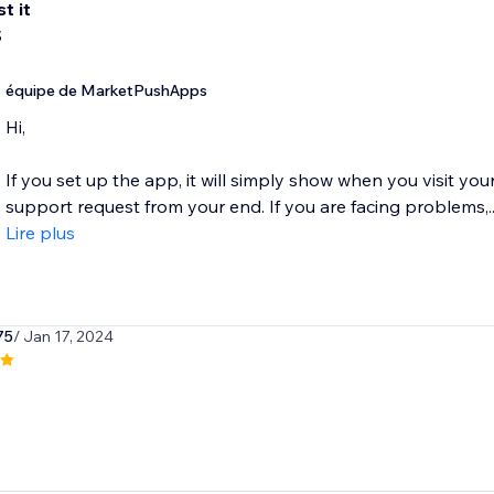
st it
S
équipe de MarketPushApps
Hi,
If you set up the app, it will simply show when you visit you
support request from your end. If you are facing problems,..
Lire plus
75
/ Jan 17, 2024