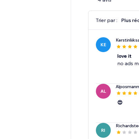
Trier par :
Plus ré
Kerstinliiks
KE
love it
no ads m
Alposman
AL
😍
Richardste
RI