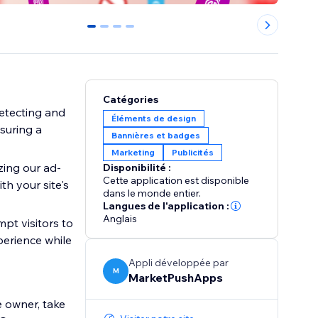
0
1
2
3
Catégories
etecting and
Éléments de design
suring a
Bannières et badges
Marketing
Publicités
zing our ad-
Disponibilité :
Cette application est disponible
th your site's
dans le monde entier.
Langues de l'application :
Anglais
pt visitors to
perience while
Appli développée par
M
MarketPushApps
e owner, take