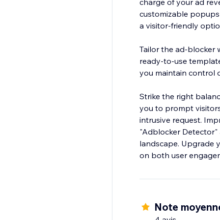
charge of your ad rev
customizable popups n
a visitor-friendly opt
Tailor the ad-blocker 
ready-to-use template
you maintain control 
Strike the right bala
you to prompt visitors
intrusive request. Im
"Adblocker Detector" a
landscape. Upgrade y
on both user engagem
Note moyenn
4 avis