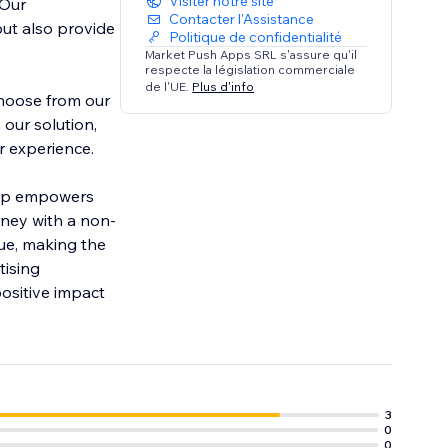
Visiter notre site
 Our
Contacter l'Assistance
but also provide
Politique de confidentialité
Market Push Apps SRL s'assure qu'il
respecte la législation commerciale
de l'UE.
Plus d'info
Choose from our
our solution,
r experience.
 app empowers
rney with a non-
nue, making the
tising
ositive impact
3
0
0