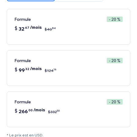
Formule
- 20 %
/mois
$
32
67
84
$
40
Formule
- 20 %
/mois
$
99
32
16
$
124
Formule
- 20 %
/mois
$
266
00
50
$
332
* Le prix est en USD.