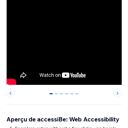
0
1
2
3
4
5
Aperçu de accessiBe: Web Accessibility