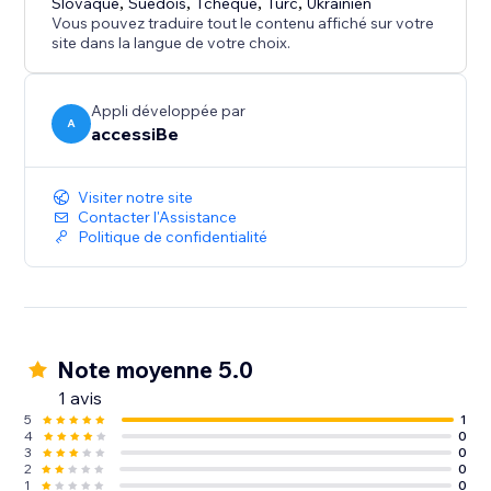
Slovaque
,
Suédois
,
Tchèque
,
Turc
,
Ukrainien
Vous pouvez traduire tout le contenu affiché sur votre
site dans la langue de votre choix.
Appli développée par
A
accessiBe
Visiter notre site
Contacter l'Assistance
Politique de confidentialité
Note moyenne 5.0
1 avis
5
1
4
0
3
0
2
0
1
0