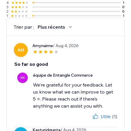
4
1
3
0
2
0
1
1
Trier par :
Plus récents
Amynairne
/ Aug 4, 2026
AM
So far so good
équipe de Entangle Commerce
EN
We’re grateful for your feedback. Let
us know what we can improve to get
5 ⭐️. Please reach out if there’s
Utile
(1)
Kasturidgupta
/ Aug 4, 2026