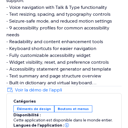
support
- Voice navigation with Talk & Type functionality
- Text resizing, spacing, and typography controls
- Seizure-safe mode, and reduced motion settings
- 9 accessibility profiles for common accessibility
needs
- Readability and content enhancement tools
- Keyboard shortcuts for easier navigation
- Fully customizable accessibility widget
- Widget visibility, reset, and preference controls
- Accessibility statement generator and template
- Text summary and page structure overview
- Built-in dictionary and virtual keyboard
- Motion reduction and media control settings
Voir la démo de l'appli
- Support for 60+ languages
Catégories
- GDPR & CCPA cookie banner support
Éléments de design
Boutons et menus
- Customizable cookie consent preferences
Disponibilité :
Cette application est disponible dans le monde entier.
Why Choose AccessPro?
Langues de l'application :