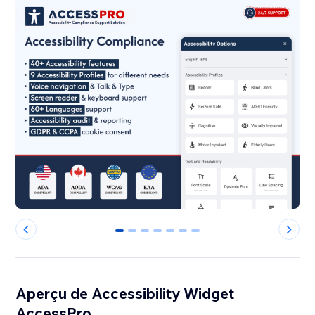
0
1
2
3
4
5
6
Aperçu de Accessibility Widget
AccessPro