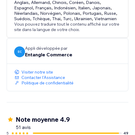
- Fast and simple installation
Anglais
,
Allemand
,
Chinois
,
Coréen
,
Danois
,
Espagnol
,
Français
,
Indonésien
,
Italien
,
Japonais
,
- Free plan available
Néerlandais
,
Norvégien
,
Polonais
,
Portugais
,
Russe
,
- Cost-effective accessibility support solution
Suédois
,
Tchèque
,
Thaï
,
Turc
,
Ukrainien
,
Vietnamien
- Suitable for businesses of all sizes
Vous pouvez traduire tout le contenu affiché sur votre
site dans la langue de votre choix.
- Designed for both usability and brand flexibility
Appli développée par
EC
Entangle Commerce
Visiter notre site
Contacter l'Assistance
Politique de confidentialité
Note moyenne 4.9
51 avis
5
49