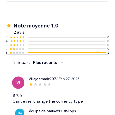
Note moyenne 1.0
2 avis
5
0
4
0
3
0
2
0
1
2
Trier par :
Plus récents
Villajoemark907
/ Feb 27, 2025
VI
Bruh
Cant even change the currency type
équipe de MarketPushApps
MA