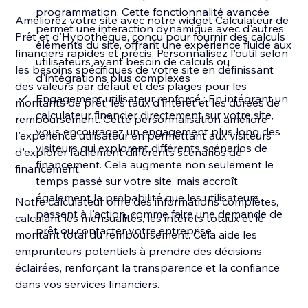
programmation. Cette fonctionnalité avancée
Améliorez votre site avec notre widget Calculateur de
permet une interaction dynamique avec d'autres
Prêt et d'Hypothèque, conçu pour fournir des calculs
éléments du site, offrant une expérience fluide aux
financiers rapides et précis. Personnalisez l'outil selon
utilisateurs ayant besoin de calculs ou
les besoins spécifiques de votre site en définissant
d'intégrations plus complexes
des valeurs par défaut et des plages pour les
Engagement utilisateur renforcé : En intégrant un
montants de prêt, les taux d'intérêt et les durées de
calculateur financier directement sur votre site,
remboursement. Cette personnalisation améliore
vous encouragez un engagement plus long des
l'expérience utilisateur en permettant aux visiteurs
visiteurs qui explorent différents scénarios de
d'explorer facilement différents scénarios de
financement. Cela augmente non seulement le
financement.
temps passé sur votre site, mais accroît
également la probabilité que les utilisateurs
Notre calculateur offre des informations complètes,
passent à l'action, comme faire une demande de
calculant les mensualités, les intérêts totaux et le
prêt ou contacter votre entreprise
montant total du remboursement. Cela aide les
emprunteurs potentiels à prendre des décisions
éclairées, renforçant la transparence et la confiance
dans vos services financiers.