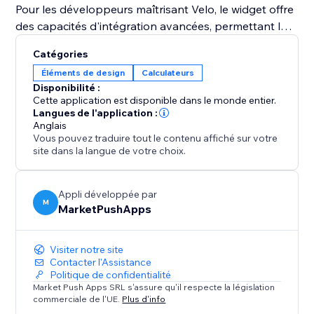
Pour les développeurs maîtrisant Velo, le widget offre
des capacités d'intégration avancées, permettant la
définition dynamique de valeurs et l'interaction avec
Catégories
d'autres éléments du site.
Éléments de design
Calculateurs
Disponibilité :
Avertissement : Les valeurs fournies sont
Cette application est disponible dans le monde entier.
approximatives. Veuillez vous assurer que le
Langues de l'application :
Anglais
calculateur convient à votre cas d'usage, et qu'il
Vous pouvez traduire tout le contenu affiché sur votre
applique le calcul d'intérêt adapté à votre activité.
site dans la langue de votre choix.
Appli développée par
M
MarketPushApps
Visiter notre site
Contacter l'Assistance
Politique de confidentialité
Market Push Apps SRL s'assure qu'il respecte la législation
commerciale de l'UE.
Plus d'info