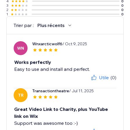
4
0
3
0
2
0
1
0
Trier par :
Plus récents
Wnxarcticwolf6
/ Oct 9, 2025
WN
Works perfectly
Easy to use and install and perfect.
Utile
(0)
Transactiontheatre
/ Jul 11, 2025
TR
Great Video Link to Charity, plus YouTube
link on Wix
Support was awesome too :-)