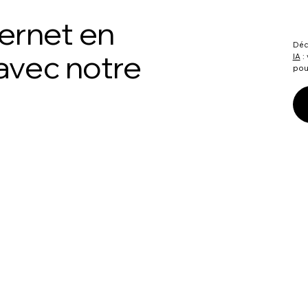
ternet en
Décr
avec notre
IA
:
pour